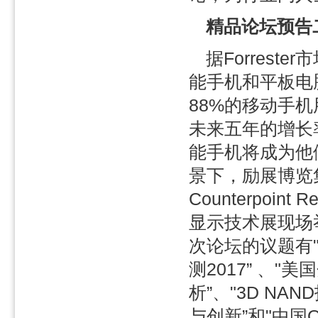
精品论坛预告
据
Forrester
市
能手机和平板电
88%
的移动手机
未来五年的增长
能手机将成为他
景下，励展博览
Counterpoint R
显示技术展现场
次论坛的议题有
测
2017”
、
"
美国
析
”
、
"3D NAND
与创新
”
和
"
中国