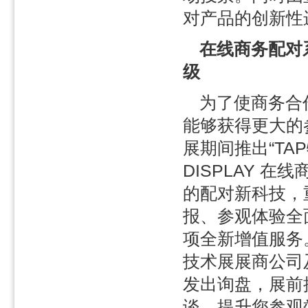
对产品的创新性
在线商务配对
级
为了使商务合
能够获得更大的
展期间推出
“TAP
DISPLAY
在线
的配对新科技，
报、参观体验全
项全新增值服务
技术展展商公司
发出询盘，展前
谈，提升您参观