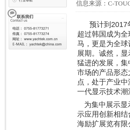
行业奉献
信息来源：C-TOUCH
预计到
2017
超过韩国成为全
马，更是为全球
展期。诚然，显
猛进的发展，集
市场的产品形态
点，处于产业中
一代显示技术潮
为集中展示显
示应用创新相结
海励扩展览有限