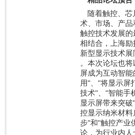
随着触控、芯
术、市场、产品
触控技术发展的
相结合，上海励
新型显示技术展
。本次论坛也将
屏成为互动智能
用
"
、
"
将显示屏
技术
"
、
"
智能手
显示屏带来突破
控显示纳米材料
步
"
和
"
触控产业
论，为行业内人