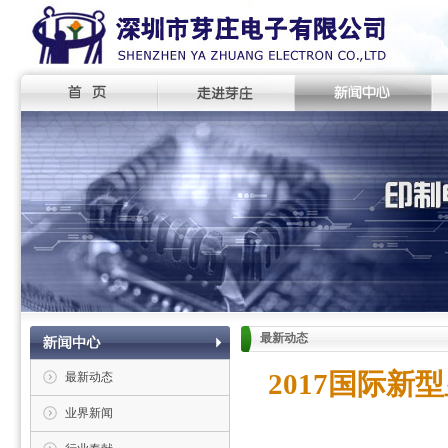
最新动态
2017国际
最新动态
业界新闻